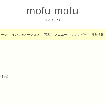
mofu mofu
びようしつ
ページ
インフォメーション
写真
メニュー
カレンダー
店舗情報
 (Thu)