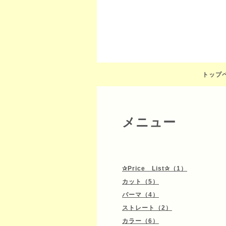
トップ
メニュー
✰Price List✰（1）
カット（5）
パーマ（4）
ストレート（2）
カラー（6）