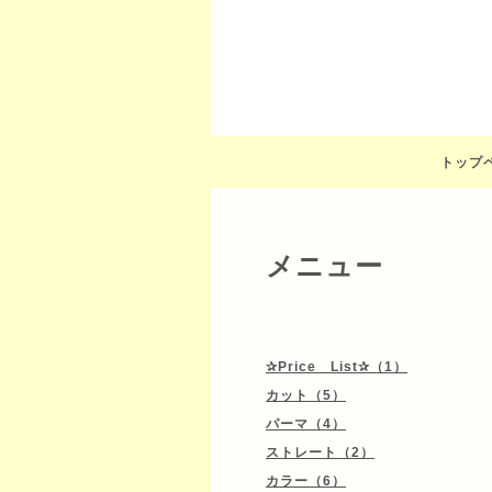
トップ
メニュー
✰Price List✰（1）
カット（5）
パーマ（4）
ストレート（2）
カラー（6）